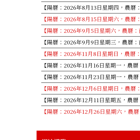
【陽曆：2026年8月13日星期四，農曆
【陽曆：2026年8月15日星期六，農曆
【陽曆：2026年9月5日星期六，農曆：
【陽曆：2026年9月9日星期三，農曆：
【陽曆：2026年11月8日星期日，農曆
【陽曆：2026年11月16日星期一，農
【陽曆：2026年11月23日星期一，農
【陽曆：2026年12月6日星期日，農曆
【陽曆：2026年12月11日星期五，農
【陽曆：2026年12月26日星期六，農