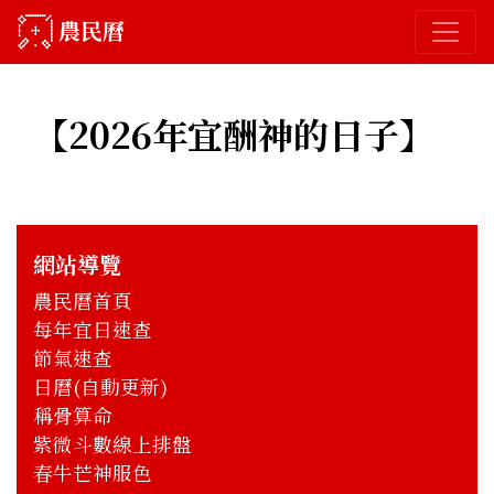
農民曆
【2026年
宜酬神的日子
】
網站導覽
農民曆首頁
每年宜日速查
節氣速查
日曆(自動更新)
稱骨算命
紫微斗數線上排盤
春牛芒神服色