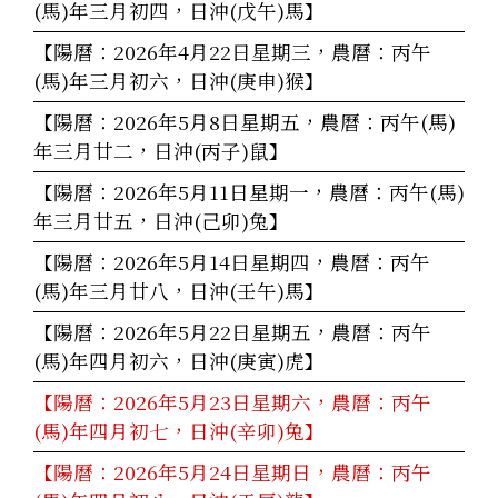
(馬)年三月初四，日沖(戊午)馬】
【陽曆：2026年4月22日星期三，農曆：丙午
(馬)年三月初六，日沖(庚申)猴】
【陽曆：2026年5月8日星期五，農曆：丙午(馬)
年三月廿二，日沖(丙子)鼠】
【陽曆：2026年5月11日星期一，農曆：丙午(馬)
年三月廿五，日沖(己卯)兔】
【陽曆：2026年5月14日星期四，農曆：丙午
(馬)年三月廿八，日沖(壬午)馬】
【陽曆：2026年5月22日星期五，農曆：丙午
(馬)年四月初六，日沖(庚寅)虎】
【陽曆：2026年5月23日星期六，農曆：丙午
(馬)年四月初七，日沖(辛卯)兔】
【陽曆：2026年5月24日星期日，農曆：丙午