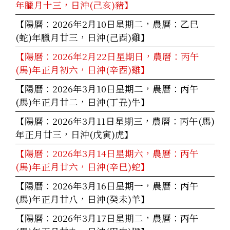
年臘月十三，日沖(己亥)豬】
【陽曆：2026年2月10日星期二，農曆：乙巳
(蛇)年臘月廿三，日沖(己酉)雞】
【陽曆：2026年2月22日星期日，農曆：丙午
(馬)年正月初六，日沖(辛酉)雞】
【陽曆：2026年3月10日星期二，農曆：丙午
(馬)年正月廿二，日沖(丁丑)牛】
【陽曆：2026年3月11日星期三，農曆：丙午(馬)
年正月廿三，日沖(戊寅)虎】
【陽曆：2026年3月14日星期六，農曆：丙午
(馬)年正月廿六，日沖(辛巳)蛇】
【陽曆：2026年3月16日星期一，農曆：丙午
(馬)年正月廿八，日沖(癸未)羊】
【陽曆：2026年3月17日星期二，農曆：丙午