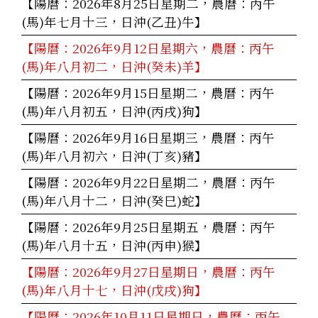
【陽曆：2026年8月25日星期二，農曆：丙午
(馬)年七月十三，日沖(乙丑)牛】
【陽曆：2026年9月12日星期六，農曆：丙午
(馬)年八月初二，日沖(癸未)羊】
【陽曆：2026年9月15日星期二，農曆：丙午
(馬)年八月初五，日沖(丙戌)狗】
【陽曆：2026年9月16日星期三，農曆：丙午
(馬)年八月初六，日沖(丁亥)豬】
【陽曆：2026年9月22日星期二，農曆：丙午
(馬)年八月十二，日沖(癸巳)蛇】
【陽曆：2026年9月25日星期五，農曆：丙午
(馬)年八月十五，日沖(丙申)猴】
【陽曆：2026年9月27日星期日，農曆：丙午
(馬)年八月十七，日沖(戊戌)狗】
【陽曆：2026年10月11日星期日，農曆：丙午