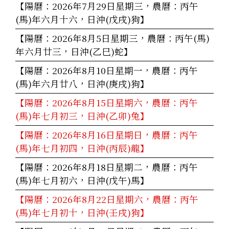
【陽曆：2026年7月29日星期三，農曆：丙午
(馬)年六月十六，日沖(戊戌)狗】
【陽曆：2026年8月5日星期三，農曆：丙午(馬)
年六月廿三，日沖(乙巳)蛇】
【陽曆：2026年8月10日星期一，農曆：丙午
(馬)年六月廿八，日沖(庚戌)狗】
【陽曆：2026年8月15日星期六，農曆：丙午
(馬)年七月初三，日沖(乙卯)兔】
【陽曆：2026年8月16日星期日，農曆：丙午
(馬)年七月初四，日沖(丙辰)龍】
【陽曆：2026年8月18日星期二，農曆：丙午
(馬)年七月初六，日沖(戊午)馬】
【陽曆：2026年8月22日星期六，農曆：丙午
(馬)年七月初十，日沖(壬戌)狗】