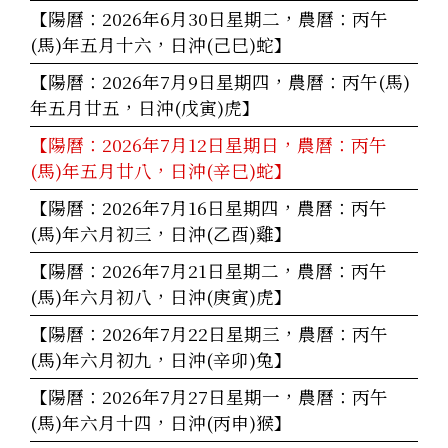
【陽曆：2026年6月30日星期二，農曆：丙午
(馬)年五月十六，日沖(己巳)蛇】
【陽曆：2026年7月9日星期四，農曆：丙午(馬)
年五月廿五，日沖(戊寅)虎】
【陽曆：2026年7月12日星期日，農曆：丙午
(馬)年五月廿八，日沖(辛巳)蛇】
【陽曆：2026年7月16日星期四，農曆：丙午
(馬)年六月初三，日沖(乙酉)雞】
【陽曆：2026年7月21日星期二，農曆：丙午
(馬)年六月初八，日沖(庚寅)虎】
【陽曆：2026年7月22日星期三，農曆：丙午
(馬)年六月初九，日沖(辛卯)兔】
【陽曆：2026年7月27日星期一，農曆：丙午
(馬)年六月十四，日沖(丙申)猴】