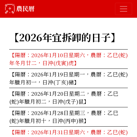
農民曆
【2026年
宜拆卸的日子
】
【陽曆：2026年1月10日星期六，農曆：乙巳(蛇)
年冬月廿二，日沖(戊寅)虎】
【陽曆：2026年1月19日星期一，農曆：乙巳(蛇)
年臘月初一，日沖(丁亥)豬】
【陽曆：2026年1月20日星期二，農曆：乙巳
(蛇)年臘月初二，日沖(戊子)鼠】
【陽曆：2026年1月28日星期三，農曆：乙巳
(蛇)年臘月初十，日沖(丙申)猴】
【陽曆：2026年1月31日星期六，農曆：乙巳(蛇)