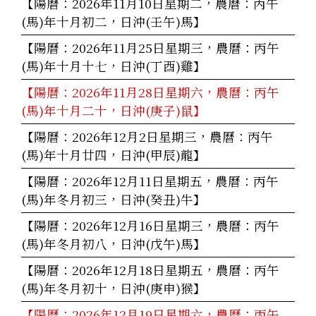
【陽曆：2026年11月10日星期二，農曆：丙午
(馬)年十月初二，日沖(壬午)馬】
【陽曆：2026年11月25日星期三，農曆：丙午
(馬)年十月十七，日沖(丁酉)雞】
【陽曆：2026年11月28日星期六，農曆：丙午
(馬)年十月二十，日沖(庚子)鼠】
【陽曆：2026年12月2日星期三，農曆：丙午
(馬)年十月廿四，日沖(甲辰)龍】
【陽曆：2026年12月11日星期五，農曆：丙午
(馬)年冬月初三，日沖(癸丑)牛】
【陽曆：2026年12月16日星期三，農曆：丙午
(馬)年冬月初八，日沖(戊午)馬】
【陽曆：2026年12月18日星期五，農曆：丙午
(馬)年冬月初十，日沖(庚申)猴】
【陽曆：2026年12月19日星期六，農曆：丙午