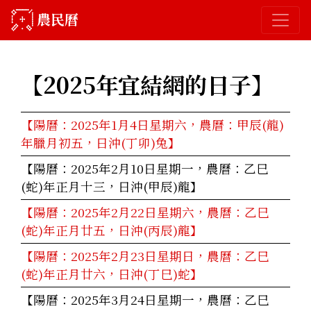
農民曆
【2025年
宜結網的日子
】
【陽曆：2025年1月4日星期六，農曆：甲辰(龍)
年臘月初五，日沖(丁卯)兔】
【陽曆：2025年2月10日星期一，農曆：乙巳
(蛇)年正月十三，日沖(甲辰)龍】
【陽曆：2025年2月22日星期六，農曆：乙巳
(蛇)年正月廿五，日沖(丙辰)龍】
【陽曆：2025年2月23日星期日，農曆：乙巳
(蛇)年正月廿六，日沖(丁巳)蛇】
【陽曆：2025年3月24日星期一，農曆：乙巳