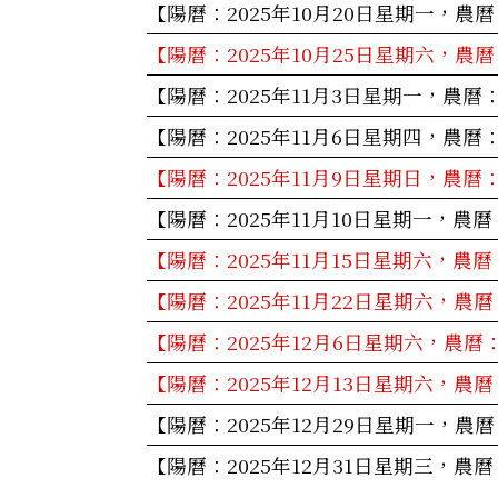
【陽曆：2025年10月20日星期一，農
【陽曆：2025年10月25日星期六，農
【陽曆：2025年11月3日星期一，農曆
【陽曆：2025年11月6日星期四，農曆
【陽曆：2025年11月9日星期日，農曆
【陽曆：2025年11月10日星期一，農
【陽曆：2025年11月15日星期六，農
【陽曆：2025年11月22日星期六，農
【陽曆：2025年12月6日星期六，農曆
【陽曆：2025年12月13日星期六，農
【陽曆：2025年12月29日星期一，農
【陽曆：2025年12月31日星期三，農