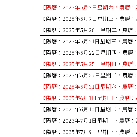
【陽曆：2025年5月3日星期六，農曆：
【陽曆：2025年5月7日星期三，農曆：
【陽曆：2025年5月20日星期二，農曆
【陽曆：2025年5月21日星期三，農曆
【陽曆：2025年5月22日星期四，農曆
【陽曆：2025年5月25日星期日，農曆
【陽曆：2025年5月27日星期二，農曆
【陽曆：2025年5月31日星期六，農曆
【陽曆：2025年6月1日星期日，農曆：
【陽曆：2025年6月10日星期二，農曆
【陽曆：2025年7月1日星期二，農曆：
【陽曆：2025年7月9日星期三，農曆：