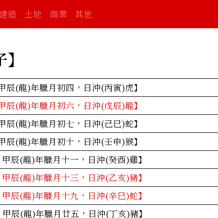
建造
土地
商業
其他
子
】
甲辰(龍)年臘月初四，日沖(丙寅)虎】
甲辰(龍)年臘月初六，日沖(戊辰)龍】
甲辰(龍)年臘月初七，日沖(己巳)蛇】
甲辰(龍)年臘月初十，日沖(壬申)猴】
：甲辰(龍)年臘月十一，日沖(癸酉)雞】
：甲辰(龍)年臘月十三，日沖(乙亥)豬】
：甲辰(龍)年臘月十九，日沖(辛巳)蛇】
：甲辰(龍)年臘月廿五，日沖(丁亥)豬】