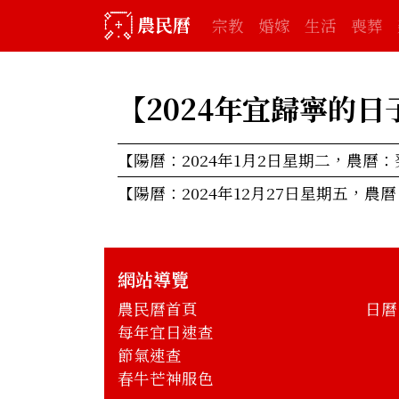
農民曆
宗教
婚嫁
生活
喪葬
【2024年
宜歸寧的日
【陽曆：2024年1月2日星期二，農曆：
【陽曆：2024年12月27日星期五，農
網站導覽
農民曆首頁
日曆
每年宜日速查
節氣速查
春牛芒神服色