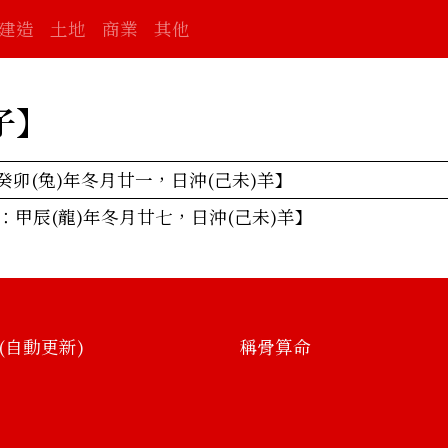
建造
土地
商業
其他
子
】
癸卯(兔)年冬月廿一，日沖(己未)羊】
曆：甲辰(龍)年冬月廿七，日沖(己未)羊】
(自動更新)
稱骨算命