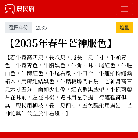
農民曆
選擇年份
進呈
【2035年春牛芒神服色】
【春牛身高四尺，長八尺，尾長一尺二寸，牛頭青
色，牛身青色，牛腹黑色，牛角、耳、尾紅色，牛脛
白色，牛蹄紅色，牛尾右繳。牛口合，牛籠頭拘繩桑
柘木，用麻繩結黑色，牛踏板縣門右扇。芒神身高三
尺六寸五分，面如少壯像，紅衣繫黑腰帶，平梳兩髻
右在耳前，左在耳後，罨耳用左手提，行纏鞋褲俱
無，鞭杖用柳枝，長二尺四寸，五色醮染用麻結，芒
神忙與牛並立於牛右邊。】