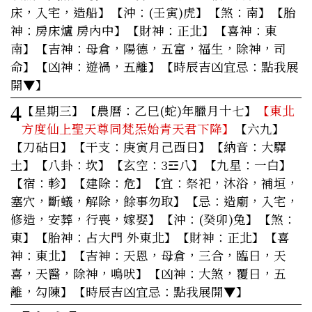
床，入宅，造船】【沖：(壬寅)虎】【煞：南】【胎
神：房床爐 房內中】【財神：正北】【喜神：東
南】【吉神：母倉，陽德，五富，福生，除神，司
命】【凶神：遊禍，五離】
【時辰吉凶宜忌：點我展
開▼】
4
【星期三】
【農曆：乙巳(蛇)年臘月十七】
【東北
方度仙上聖天尊同梵炁始青天君下降】
【六九】
【刀砧日】【干支：庚寅月己酉日】【納音：大驛
土】【八卦：坎】【玄空：3☲八】【九星：一白】
【宿：軫】【建除：危】
【宜：祭祀，沐浴，補垣，
塞穴，斷蟻，解除，餘事勿取】
【忌：造廟，入宅，
修造，安葬，行喪，嫁娶】【沖：(癸卯)兔】【煞：
東】【胎神：占大門 外東北】【財神：正北】【喜
神：東北】【吉神：天恩，母倉，三合，臨日，天
喜，天醫，除神，鳴吠】【凶神：大煞，覆日，五
離，勾陳】
【時辰吉凶宜忌：點我展開▼】