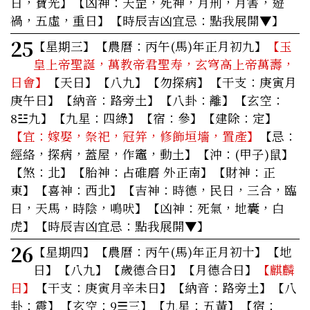
日，寶光】【凶神：天罡，死神，月刑，月害，遊
禍，五虛，重日】
【時辰吉凶宜忌：點我展開▼】
25
【星期三】
【農曆：丙午(馬)年正月初九】
【玉
皇上帝聖誕，萬教帝君聖寿，玄穹高上帝萬壽，
日會】
【天日】【八九】【勿探病】【干支：庚寅月
庚午日】【納音：路旁土】【八卦：離】【玄空：
8☳九】【九星：四綠】【宿：參】【建除：定】
【宜：嫁娶，祭祀，冠笄，修飾垣墻，置產】
【忌：
經絡，探病，蓋屋，作竈，動土】【沖：(甲子)鼠】
【煞：北】【胎神：占碓磨 外正南】【財神：正
東】【喜神：西北】【吉神：時德，民日，三合，臨
日，天馬，時陰，鳴吠】【凶神：死氣，地囊，白
虎】
【時辰吉凶宜忌：點我展開▼】
26
【星期四】
【農曆：丙午(馬)年正月初十】【地
日】【八九】【歲德合日】【月德合日】
【麒麟
日】
【干支：庚寅月辛未日】【納音：路旁土】【八
卦：震】【玄空：9☰三】【九星：五黃】【宿：