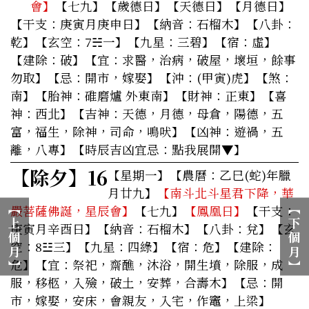
會】
【七九】【歲德日】【天德日】【月德日】
【干支：庚寅月庚申日】【納音：石榴木】【八卦：
乾】【玄空：7☵一】【九星：三碧】【宿：虛】
【建除：破】
【宜：求醫，治病，破屋，壞垣，餘事
勿取】
【忌：開市，嫁娶】【沖：(甲寅)虎】【煞：
南】【胎神：碓磨爐 外東南】【財神：正東】【喜
神：西北】【吉神：天德，月德，母倉，陽德，五
富，福生，除神，司命，鳴吠】【凶神：遊禍，五
離，八專】
【時辰吉凶宜忌：點我展開▼】
【除夕】
16
【星期一】
【農曆：乙巳(蛇)年臘
月廿九】
【南斗北斗星君下降，華
︻
︻
嚴菩薩佛誕，星辰會】
【七九】
【鳳凰日】
【干支：
上
下
庚寅月辛酉日】【納音：石榴木】【八卦：兌】【玄
個
個
空：8☳三】【九星：四綠】【宿：危】【建除：
月
月
危】
【宜：祭祀，齋醮，沐浴，開生墳，除服，成
︼
︼
服，移柩，入殮，破土，安葬，合壽木】
【忌：開
市，嫁娶，安床，會親友，入宅，作竈，上梁】