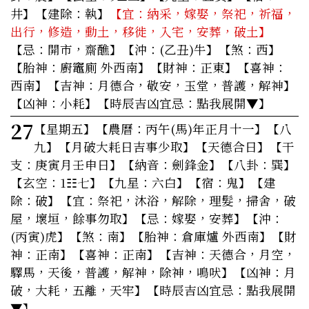
井】【建除：執】
【宜：納采，嫁娶，祭祀，祈福，
出行，修造，動土，移徙，入宅，安葬，破土】
【忌：開市，齋醮】【沖：(乙丑)牛】【煞：西】
【胎神：廚竈廁 外西南】【財神：正東】【喜神：
西南】【吉神：月德合，敬安，玉堂，普護，解神】
【凶神：小耗】
【時辰吉凶宜忌：點我展開▼】
27
【星期五】
【農曆：丙午(馬)年正月十一】【八
九】【月破大耗日吉事少取】【天德合日】【干
支：庚寅月壬申日】【納音：劍鋒金】【八卦：巽】
【玄空：1☷七】【九星：六白】【宿：鬼】【建
除：破】
【宜：祭祀，沐浴，解除，理髮，掃舍，破
屋，壞垣，餘事勿取】
【忌：嫁娶，安葬】【沖：
(丙寅)虎】【煞：南】【胎神：倉庫爐 外西南】【財
神：正南】【喜神：正南】【吉神：天德合，月空，
驛馬，天後，普護，解神，除神，鳴吠】【凶神：月
破，大耗，五離，天牢】
【時辰吉凶宜忌：點我展開
▼】