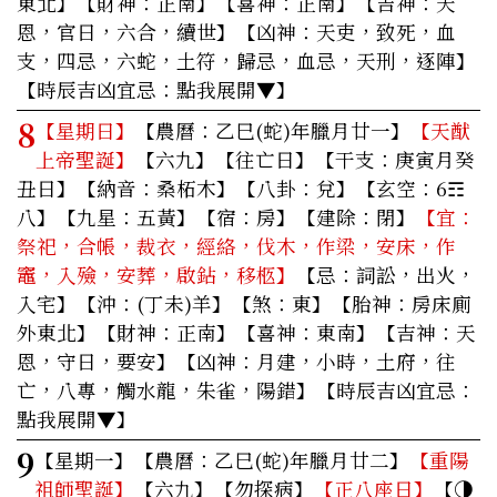
東北】【財神：正南】【喜神：正南】【吉神：天
恩，官日，六合，續世】【凶神：天吏，致死，血
支，四忌，六蛇，土符，歸忌，血忌，天刑，逐陣】
【時辰吉凶宜忌：點我展開▼】
8
【星期日】
【農曆：乙巳(蛇)年臘月廿一】
【天猷
上帝聖誕】
【六九】【往亡日】【干支：庚寅月癸
丑日】【納音：桑柘木】【八卦：兌】【玄空：6☶
八】【九星：五黃】【宿：房】【建除：閉】
【宜：
祭祀，合帳，裁衣，經絡，伐木，作梁，安床，作
竈，入殮，安葬，啟鉆，移柩】
【忌：詞訟，出火，
入宅】【沖：(丁未)羊】【煞：東】【胎神：房床廁
外東北】【財神：正南】【喜神：東南】【吉神：天
恩，守日，要安】【凶神：月建，小時，土府，往
亡，八專，觸水龍，朱雀，陽錯】
【時辰吉凶宜忌：
點我展開▼】
9
【星期一】
【農曆：乙巳(蛇)年臘月廿二】
【重陽
祖師聖誕】
【六九】【勿探病】
【正八座日】
【◑