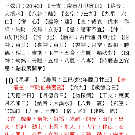
下弦月：20:43】【干支：庚寅月甲寅日】【納音：
大溪水】【八卦：離】【玄空：7☵九】【九星：六
白】【宿：心】【建除：建】
【宜：裁衣，伐木，作
梁，納財，交易，立券】
【忌：諸事不宜】【沖：
(戊申)猴】【煞：北】【胎神：占門爐 外東北】【財
神：東北】【喜神：東北】【吉神：月空，四相，時
德，相日，吉期，玉宇，五合，金匱，鳴吠對】【凶
神：劫煞，天賊，五虛，八風，八專】
【時辰吉凶宜
忌：點我展開▼】
10
【星期二】
【農曆：乙巳(蛇)年臘月廿三】
【祭
竈王，華陀仙翁聖誕】
【六九】【歲德合日】
【天德合日】【月德合日】【勿探病】【干支：庚寅
月乙卯日】【納音：大溪水】【八卦：震】【玄空：
1☷四】【九星：七赤】【宿：尾】【建除：除】
【宜：嫁娶，祭祀，祈福，求嗣，開光，出行，出
火，拆卸，動土，上梁，進人口，入宅，移徙，安
床，開市，交易，立券，掛匾，入殮，破土，安葬，