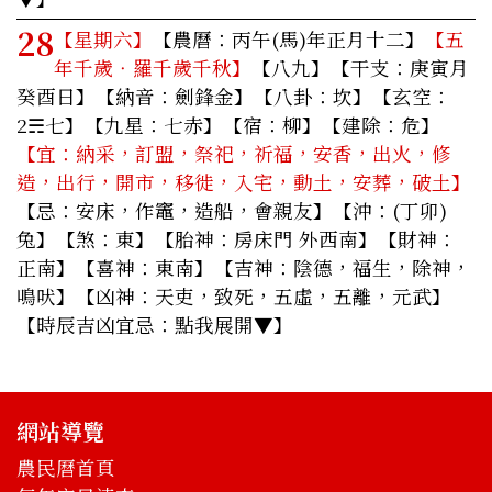
28
【星期六】
【農曆：丙午(馬)年正月十二】
【五
年千歲‧羅千歲千秋】
【八九】【干支：庚寅月
癸酉日】【納音：劍鋒金】【八卦：坎】【玄空：
2☴七】【九星：七赤】【宿：柳】【建除：危】
【宜：納采，訂盟，祭祀，祈福，安香，出火，修
造，出行，開市，移徙，入宅，動土，安葬，破土】
【忌：安床，作竈，造船，會親友】【沖：(丁卯)
兔】【煞：東】【胎神：房床門 外西南】【財神：
正南】【喜神：東南】【吉神：陰德，福生，除神，
鳴吠】【凶神：天吏，致死，五虛，五離，元武】
【時辰吉凶宜忌：點我展開▼】
網站導覽
農民曆首頁