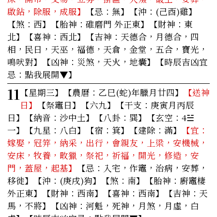
啟鉆，除服，成服】
【忌：無】【沖：(己酉)雞】
【煞：西】【胎神：碓磨門 外正東】【財神：東
北】【喜神：西北】【吉神：天德合，月德合，四
相，民日，天巫，福德，天倉，金堂，五合，寶光，
鳴吠對】【凶神：災煞，天火，地囊】
【時辰吉凶宜
忌：點我展開▼】
11
【星期三】
【農曆：乙巳(蛇)年臘月廿四】
【送神
日】
【祭竈日】【六九】【干支：庚寅月丙辰
日】【納音：沙中土】【八卦：巽】【玄空：4☱
一】【九星：八白】【宿：箕】【建除：滿】
【宜：
嫁娶，冠笄，納采，出行，會親友，上梁，安機械，
安床，牧養，畋獵，祭祀，祈福，開光，修造，安
門，蓋屋，起基】
【忌：入宅，作竈，治病，安葬，
移徙】【沖：(庚戌)狗】【煞：南】【胎神：廚竈棲
外正東】【財神：西南】【喜神：西南】【吉神：天
馬，不將】【凶神：河魁，死神，月煞，月虛，白