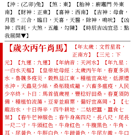
【沖：(乙卯)兔】【煞：東】【胎神：廚竈門 外東
南】【財神：正東】【喜神：西南】【吉神：母倉，
月恩，三合，臨日，天喜，天醫，除神，鳴吠】【凶
神：四耗，大煞，五離，勾陳】
【時辰吉凶宜忌：點
我展開▼】
【歲次丙午肖馬】
【年太歲：文哲星君，
正南方】【三元：下
元】【九運：九運】【年納音：天河水】【年九星：
一白水天樞】【皇帝地母經：太歲丙午年，春夏多洪
水。魯魏多疫災，穀熟益江東。種植宜高地，低源遭
水沖。天蟲見少絲，桑柘賤成籠。六畜多瘟疫，人民
少卒終。卜曰︰馬首值歲裡，豐稔好田桑。春夏須防
備，種植怕流蕩。豆麥並麻粟，偏好宜高岡。】【七
龍治水，十日得辛，四牛耕地，二姑把蠶，蠶食七
葉】【春牛芒神服色：春牛身高四尺，長八尺，尾長
一尺二寸，牛頭红色，牛身红色，牛腹黑色，牛角、
耳、尾黃色，牛脛白色，牛蹄黃色，牛尾左繳。牛口