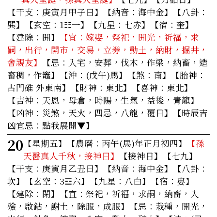
【干支：庚寅月甲子日】【納音：海中金】【八卦：
巽】【玄空：1☷一】【九星：七赤】【宿：奎】
【建除：開】
【宜：嫁娶，祭祀，開光，祈福，求
嗣，出行，開市，交易，立券，動土，納財，掘井，
會親友】
【忌：入宅，安葬，伐木，作梁，納畜，造
畜稠，作竈】【沖：(戊午)馬】【煞：南】【胎神：
占門碓 外東南】【財神：東北】【喜神：東北】
【吉神：天恩，母倉，時陽，生氣，益後，青龍】
【凶神：災煞，天火，四忌，八龍，覆日】
【時辰吉
凶宜忌：點我展開▼】
20
【星期五】
【農曆：丙午(馬)年正月初四】
【孫
天醫真人千秋，接神日】
【接神日】【七九】
【干支：庚寅月乙丑日】【納音：海中金】【八卦：
坎】【玄空：3☲六】【九星：八白】【宿：婁】
【建除：閉】
【宜：祭祀，祈福，求嗣，納畜，入
殮，啟鉆，謝土，除服，成服】
【忌：栽種，開光，