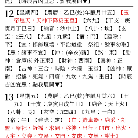
虎】
【時辰吉凶宜忌：點我展開▼】
12
【星期四】
【農曆：乙巳(蛇)年臘月廿五】
【玉
帝巡天，天神下降接玉皇】
【六九】【干支：庚
寅月丁巳日】【納音：沙中土】【八卦：坎】【玄
空：2☴八】【九星：九紫】【宿：鬥】【建除：
平】
【宜：修飾垣墻，平治道塗，祭祀，餘事勿取】
【忌：諸事不宜】【沖：(辛亥)豬】【煞：東】【胎
神：倉庫床 外正東】【財神：西南】【喜神：正
南】【吉神：三合，時陰，六儀，玉堂】【凶神：厭
對，招搖，死氣，四廢，九坎，九焦，重日】
【時辰
吉凶宜忌：點我展開▼】
13
【星期五】
【農曆：乙巳(蛇)年臘月廿六】【七
九】【干支：庚寅月戊午日】【納音：天上火】
【八卦：艮】【玄空：3☲四】【九星：一白】
【宿：牛】【建除：定】
【宜：造車器，納采，訂
盟，祭祀，祈福，求嗣，移徙，出行，開市，出火，
入宅，立券，交易，安門，安床，安葬，謝土】