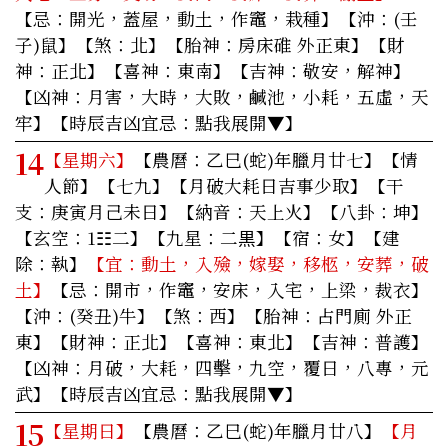
【忌：開光，蓋屋，動土，作竈，栽種】【沖：(壬
子)鼠】【煞：北】【胎神：房床碓 外正東】【財
神：正北】【喜神：東南】【吉神：敬安，解神】
【凶神：月害，大時，大敗，鹹池，小耗，五虛，天
牢】
【時辰吉凶宜忌：點我展開▼】
14
【星期六】
【農曆：乙巳(蛇)年臘月廿七】【情
人節】【七九】【月破大耗日吉事少取】【干
支：庚寅月己未日】【納音：天上火】【八卦：坤】
【玄空：1☷二】【九星：二黒】【宿：女】【建
除：執】
【宜：動土，入殮，嫁娶，移柩，安葬，破
土】
【忌：開市，作竈，安床，入宅，上梁，裁衣】
【沖：(癸丑)牛】【煞：西】【胎神：占門廁 外正
東】【財神：正北】【喜神：東北】【吉神：普護】
【凶神：月破，大耗，四擊，九空，覆日，八專，元
武】
【時辰吉凶宜忌：點我展開▼】
15
【星期日】
【農曆：乙巳(蛇)年臘月廿八】
【月