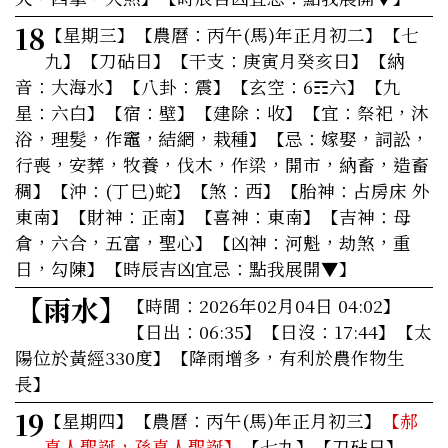
18
【星期三】
【農曆：丙午(馬)年正月初二】【七
九】【刀砧日】【干支：庚寅月癸亥日】【納
音：大海水】【八卦：震】【玄空：6☶六】【九
星：六白】【宿：壁】【建除：收】
【宜：祭祀，沐
浴，理髮，作竈，結網，栽種】
【忌：嫁娶，詞訟，
行喪，安葬，牧養，伐木，作梁，開市，納畜，造畜
稠】【沖：(丁巳)蛇】【煞：西】【胎神：占房床 外
東南】【財神：正南】【喜神：東南】【吉神：母
倉，六合，五富，聖心】【凶神：河魁，劫煞，重
日，勾陳】
【時辰吉凶宜忌：點我展開▼】
【雨水】
【時間：2026年02月04日 04:02】
【日出：06:35】【日沒：17:44】【太
陽位於黃經330度】【降雨增多，有利於農作物生
長】
19
【星期四】
【農曆：丙午(馬)年正月初三】
【郝
真人聖誕，孫真人聖誕】
【七九】【刀砧日】