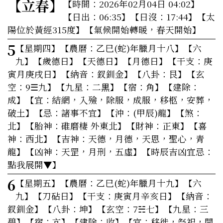
【立春】
【時間：2026年02月04日 04:02】
【日出：06:35】【日沒：17:44】【太
陽位於黃經315度】【氣候開始轉暖，春天開始】
5
【星期四】
【農曆：乙巳(蛇)年臘月十八】【六
九】【歲德日】【天德日】【月德日】【干支：庚
寅月庚戌日】【納音：釵釧金】【八卦：艮】【玄
空：9☰九】【九星：二黒】【宿：角】【建除：
成】
【宜：結網，入殮，除服，成服，移柩，安葬，
破土】
【忌：諸事不宜】【沖：(甲辰)龍】【煞：
北】【胎神：碓磨棲 外東北】【財神：正東】【喜
神：西北】【吉神：天德，月德，天恩，聖心，青
龍】【凶神：天罡，月刑，五虛】
【時辰吉凶宜忌：
點我展開▼】
6
【星期五】
【農曆：乙巳(蛇)年臘月十九】【六
九】【刀砧日】【干支：庚寅月辛亥日】【納音：
釵釧金】【八卦：坤】【玄空：7☵七】【九星：三
碧】【宿：亢】【建除：收】
【宜：移徙，祭祀，開