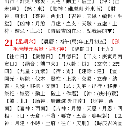
出行，針灸，嫁娶，入宅，動土，破土】【沖：(己
未)羊】【煞：東】【胎神：碓磨廁 外東南】【財
神：東北】【喜神：西北】【吉神：天恩，續世，明
堂】【凶神：月煞，月虛，血支，天賊，五虛，土
符，歸忌，血忌】
【時辰吉凶宜忌：點我展開▼】
21
【星期六】
【農曆：丙午(馬)年正月初五】
【孫
祖清靜元君誕，迎財神】
【隔開日】【七九】
【往亡日】【歲德日】【月德日】【干支：庚寅月丙
寅日】【納音：爐中火】【八卦：艮】【玄空：2☴
四】【九星：九紫】【宿：胃】【建除：建】
【宜：
開光，解除，伐木，豎柱，上梁，交易，立券，納
畜，入殮，移柩，安葬】
【忌：入宅，出行，移徙，
祭祀，嫁娶，動土，破土，作竈】【沖：(庚申)猴】
【煞：北】【胎神：廚竈爐 外正南】【財神：西
南】【喜神：西南】【吉神：月德，天恩，月恩，四
相，王日，天倉，不將，要安，五合，鳴吠對】【凶
神：月建，小時，土府，往亡，天刑】
【時辰吉凶宜