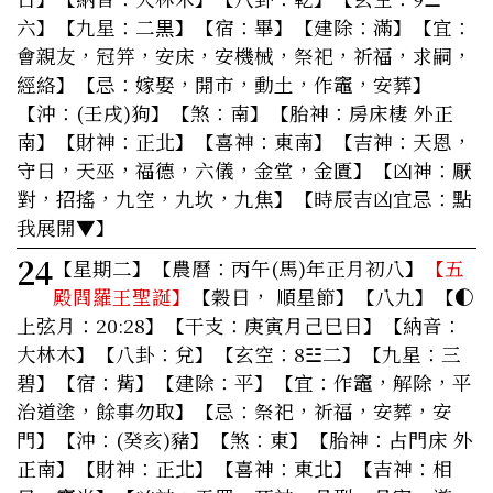
六】【九星：二黒】【宿：畢】【建除：滿】
【宜：
會親友，冠笄，安床，安機械，祭祀，祈福，求嗣，
經絡】
【忌：嫁娶，開市，動土，作竈，安葬】
【沖：(壬戌)狗】【煞：南】【胎神：房床棲 外正
南】【財神：正北】【喜神：東南】【吉神：天恩，
守日，天巫，福德，六儀，金堂，金匱】【凶神：厭
對，招搖，九空，九坎，九焦】
【時辰吉凶宜忌：點
我展開▼】
24
【星期二】
【農曆：丙午(馬)年正月初八】
【五
殿閰羅王聖誕】
【穀日， 順星節】【八九】【◐
上弦月：20:28】【干支：庚寅月己巳日】【納音：
大林木】【八卦：兌】【玄空：8☳二】【九星：三
碧】【宿：觜】【建除：平】
【宜：作竈，解除，平
治道塗，餘事勿取】
【忌：祭祀，祈福，安葬，安
門】【沖：(癸亥)豬】【煞：東】【胎神：占門床 外
正南】【財神：正北】【喜神：東北】【吉神：相