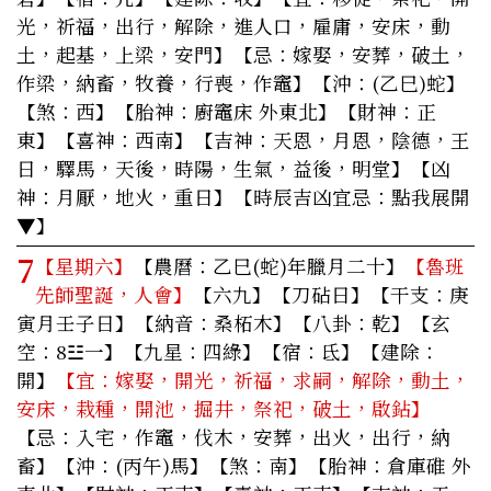
光，祈福，出行，解除，進人口，雇庸，安床，動
土，起基，上梁，安門】
【忌：嫁娶，安葬，破土，
作梁，納畜，牧養，行喪，作竈】【沖：(乙巳)蛇】
【煞：西】【胎神：廚竈床 外東北】【財神：正
東】【喜神：西南】【吉神：天恩，月恩，陰德，王
日，驛馬，天後，時陽，生氣，益後，明堂】【凶
神：月厭，地火，重日】
【時辰吉凶宜忌：點我展開
▼】
7
【星期六】
【農曆：乙巳(蛇)年臘月二十】
【魯班
先師聖誕，人會】
【六九】【刀砧日】【干支：庚
寅月壬子日】【納音：桑柘木】【八卦：乾】【玄
空：8☳一】【九星：四綠】【宿：氐】【建除：
開】
【宜：嫁娶，開光，祈福，求嗣，解除，動土，
安床，栽種，開池，掘井，祭祀，破土，啟鉆】
【忌：入宅，作竈，伐木，安葬，出火，出行，納
畜】【沖：(丙午)馬】【煞：南】【胎神：倉庫碓 外