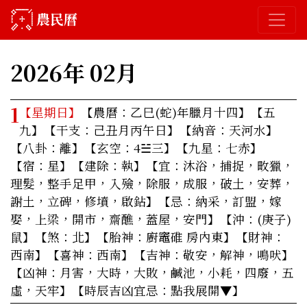
農民曆
2026年 02月
1
【星期日】
【農曆：乙巳(蛇)年臘月十四】【五
九】【干支：己丑月丙午日】【納音：天河水】
【八卦：離】【玄空：4☱三】【九星：七赤】
【宿：星】【建除：執】
【宜：沐浴，捕捉，畋獵，
理髮，整手足甲，入殮，除服，成服，破土，安葬，
謝土，立碑，修墳，啟鉆】
【忌：納采，訂盟，嫁
娶，上梁，開市，齋醮，蓋屋，安門】【沖：(庚子)
鼠】【煞：北】【胎神：廚竈碓 房內東】【財神：
西南】【喜神：西南】【吉神：敬安，解神，鳴吠】
【凶神：月害，大時，大敗，鹹池，小耗，四廢，五
虛，天牢】
【時辰吉凶宜忌：點我展開▼】