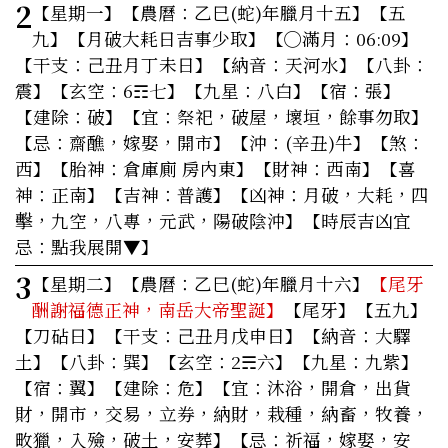
2
【星期一】
【農曆：乙巳(蛇)年臘月十五】【五
九】【月破大耗日吉事少取】【◯滿月：06:09】
【干支：己丑月丁未日】【納音：天河水】【八卦：
震】【玄空：6☶七】【九星：八白】【宿：張】
【建除：破】
【宜：祭祀，破屋，壞垣，餘事勿取】
【忌：齋醮，嫁娶，開市】【沖：(辛丑)牛】【煞：
西】【胎神：倉庫廁 房內東】【財神：西南】【喜
神：正南】【吉神：普護】【凶神：月破，大耗，四
擊，九空，八專，元武，陽破陰沖】
【時辰吉凶宜
忌：點我展開▼】
3
【星期二】
【農曆：乙巳(蛇)年臘月十六】
【尾牙
酬謝福德正神，南岳大帝聖誕】
【尾牙】【五九】
【刀砧日】【干支：己丑月戊申日】【納音：大驛
土】【八卦：巽】【玄空：2☴六】【九星：九紫】
【宿：翼】【建除：危】
【宜：沐浴，開倉，出貨
財，開市，交易，立券，納財，栽種，納畜，牧養，
畋獵，入殮，破土，安葬】
【忌：祈福，嫁娶，安