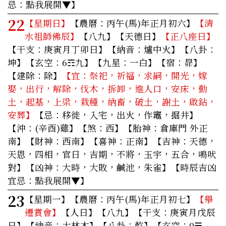
忌：點我展開▼】
22
【星期日】
【農曆：丙午(馬)年正月初六】
【清
水祖師佛辰】
【八九】【天德日】
【正八座日】
【干支：庚寅月丁卯日】【納音：爐中火】【八卦：
坤】【玄空：6☶九】【九星：一白】【宿：昴】
【建除：除】
【宜：祭祀，祈福，求嗣，開光，嫁
娶，出行，解除，伐木，拆卸，進人口，安床，動
土，起基，上梁，栽種，納畜，破土，謝土，啟鉆，
安葬】
【忌：移徙，入宅，出火，作竈，掘井】
【沖：(辛酉)雞】【煞：西】【胎神：倉庫門 外正
南】【財神：西南】【喜神：正南】【吉神：天德，
天恩，四相，官日，吉期，不將，玉宇，五合，鳴吠
對】【凶神：大時，大敗，鹹池，朱雀】
【時辰吉凶
宜忌：點我展開▼】
23
【星期一】
【農曆：丙午(馬)年正月初七】
【舉
遷賞會】
【人日】【八九】【干支：庚寅月戊辰
日】【納音：大林木】【八卦：乾】【玄空：9☰