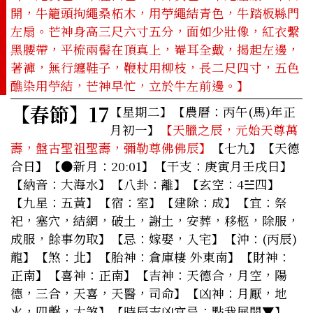
開，牛籠頭拘繩桑柘木，用苧繩結青色，牛踏板縣門
左扇。芒神身高三尺六寸五分，面如少壯像，紅衣繫
黑腰帶，平梳兩髻在頂真上，罨耳全戴，揭起左邊，
著褲，無行纏鞋子，鞭杖用柳枝，長二尺四寸，五色
醮染用苧結，芒神早忙，立於牛左前邊。】
【春節】
17
【星期二】
【農曆：丙午(馬)年正
月初一】
【天臘之辰，元始天尊萬
壽，盤古聖祖聖壽，彌勒尊佛佛辰】
【七九】【天德
合日】【●新月：20:01】【干支：庚寅月壬戌日】
【納音：大海水】【八卦：離】【玄空：4☱四】
【九星：五黃】【宿：室】【建除：成】
【宜：祭
祀，塞穴，結網，破土，謝土，安葬，移柩，除服，
成服，餘事勿取】
【忌：嫁娶，入宅】【沖：(丙辰)
龍】【煞：北】【胎神：倉庫棲 外東南】【財神：
正南】【喜神：正南】【吉神：天德合，月空，陽
德，三合，天喜，天醫，司命】【凶神：月厭，地
火，四擊，大煞】
【時辰吉凶宜忌：點我展開▼】